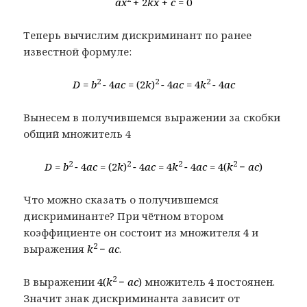
ax
+ 2
kx
+
c
= 0
Теперь вычислим дискриминант по ранее
известной формуле:
2
2
2
D = b
−
4
ac =
(2
k
)
−
4
ac =
4
k
−
4
ac
Вынесем в получившемся выражении за скобки
общий множитель 4
2
2
2
2
D = b
−
4
ac =
(2
k
)
−
4
ac =
4
k
−
4
ac
= 4(
k
−
ac
)
Что можно сказать о получившемся
дискриминанте? При чётном втором
коэффициенте он состоит из множителя
4
и
2
выражения
k
−
ac
.
2
В выражении
4(
k
−
ac
)
множитель
4
постоянен.
Значит знак дискриминанта зависит от