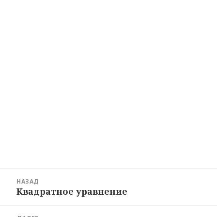
Навигация
НАЗАД
по
Квадратное уравнение
Предыдущая
записям
запись: