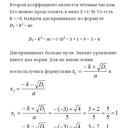
Второй коэффициент является чётным числом.
Его можно представить в виде
2 × (−3)
. То есть
k
= −3
. Найдём дискриминант по формуле
2
D
=
k
−
ac
1
2
2
D
=
k
−
ac =
(−3)
− 5 × 1 = 9 − 5 = 4
1
Дискриминант больше нуля. Значит уравнение
имеет два корня. Для их вычисления
воспользуемся формулами
и