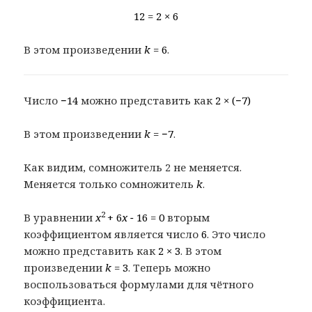
12 = 2 × 6
В этом произведении
k
= 6
.
Число
−14
можно представить как
2 × (−7)
В этом произведении
k
= −7
.
Как видим, сомножитель 2 не меняется.
Меняется только сомножитель
k
.
2
В уравнении
x
+ 6
x −
16 = 0
вторым
коэффициентом является число
6
. Это число
можно представить как
2 × 3
. В этом
произведении
k
= 3
. Теперь можно
воспользоваться формулами для чётного
коэффициента.