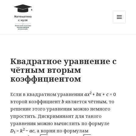
МЕНЮ
И
Математика с нуля
ВИДЖЕТЫ
Квадратное уравнение с
чётным вторым
коэффициентом
2
Если в квадратном уравнении
ax
+
bx
+
c
= 0
второй коэффициент
b
является чётным, то
решение этого уравнения можно немного
упростить. Дискриминант для такого
уравнения можно вычислить по формуле
2
D
=
k
−
ac
, а корни по формулам
1