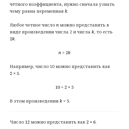
чётного коэффициента, нужно сначала узнать
чему равна переменная
k
.
Любое четное число
n
можно представить в
виде произведения числа 2 и числа
k
, то есть
2
k
.
n
= 2
k
Например, число 10 можно представить как
2 × 5
.
10 = 2 × 5
В этом произведении
k
= 5
.
Число
12
можно представить как
2 × 6
.