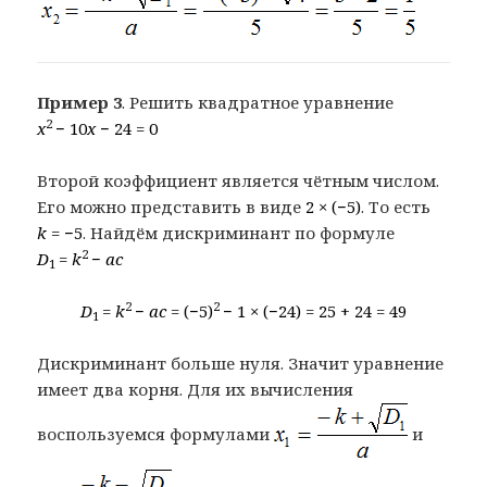
Пример 3
. Решить квадратное уравнение
2
x
− 10
x
− 24 = 0
Второй коэффициент является чётным числом.
Его можно представить в виде
2 × (−5)
. То есть
k
= −5
. Найдём дискриминант по формуле
2
D
=
k
−
ac
1
2
2
D
=
k
−
ac =
(−5)
− 1 × (−24) = 25 + 24 = 49
1
Дискриминант больше нуля. Значит уравнение
имеет два корня. Для их вычисления
воспользуемся формулами
и