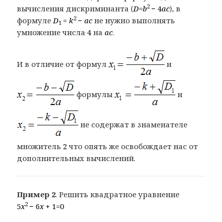
2
вычисления дискриминанта (
D
=
b
− 4
ac
), в
2
формуле
D
=
k
−
ac
не нужно выполнять
1
умножение числа
4
на
ac
.
И в отличие от формул
и
формулы
и
не содержат в знаменателе
множитель
2
что опять же освобождает нас от
дополнительных вычислений.
Пример 2
. Решить квадратное уравнение
2
5
x
− 6
x
+ 1=0