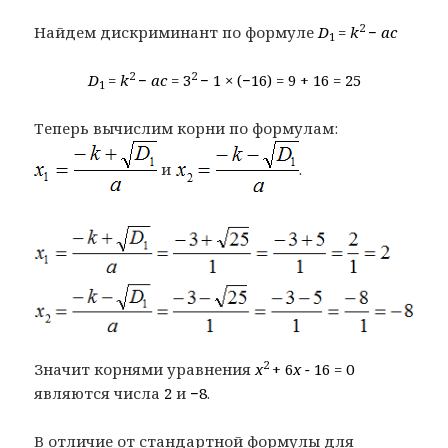
2
Найдем дискриминант по формуле
D
=
k
−
ac
1
2
2
D
=
k
−
ac
= 3
− 1 × (−16) = 9 + 16 = 25
1
Теперь вычислим корни по формулам:
и
.
2
Значит корнями уравнения
x
+ 6
x −
16 = 0
являются числа
2
и
−8
.
В отличие от стандартной формулы для