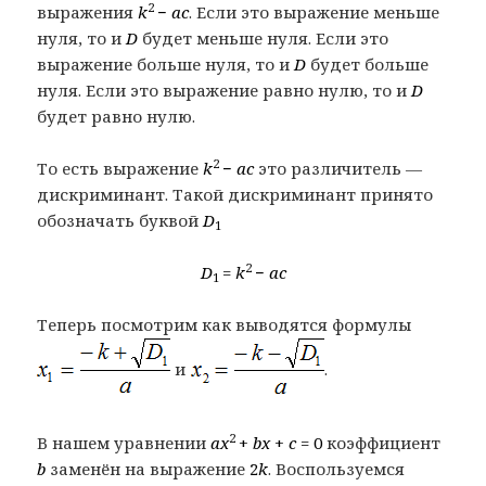
2
выражения
k
−
ac
. Если это выражение меньше
нуля, то и
D
будет меньше нуля. Если это
выражение больше нуля, то и
D
будет больше
нуля. Если это выражение равно нулю, то и
D
будет равно нулю.
2
То есть выражение
k
−
ac
это различитель —
дискриминант. Такой дискриминант принято
обозначать буквой
D
1
2
D
=
k
−
ac
1
Теперь посмотрим как выводятся формулы
и
.
2
В нашем уравнении
ax
+
bx
+
c
= 0
коэффициент
b
заменён на выражение
2
k
. Воспользуемся