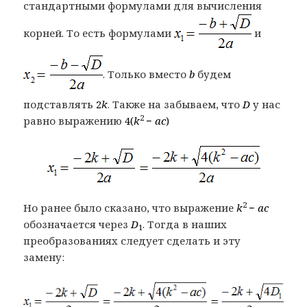
стандартными формулами для вычисления
корней. То есть формулами
и
. Только вместо
b
будем
подставлять
2
k
. Также на забываем, что
D
у нас
2
равно выражению
4(
k
−
ac
)
2
Но ранее было сказано, что выражение
k
−
ac
обозначается через
D
. Тогда в наших
1
преобразованиях следует сделать и эту
замену: