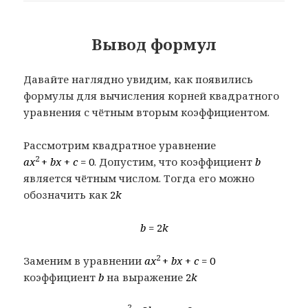
Вывод формул
Давайте наглядно увидим, как появились
формулы для вычисления корней квадратного
уравнения с чётным вторым коэффициентом.
Рассмотрим квадратное уравнение
2
ax
+
bx
+
c
= 0
. Допустим, что коэффициент
b
является чётным числом. Тогда его можно
обозначить как
2
k
b =
2
k
2
Заменим в уравнении
ax
+
bx
+
c
= 0
коэффициент
b
на выражение
2
k
2