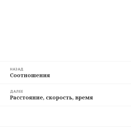
Навигация
НАЗАД
по
Соотношения
Предыдущая
записям
запись:
ДАЛЕЕ
Расстояние, скорость, время
Следующая
запись: