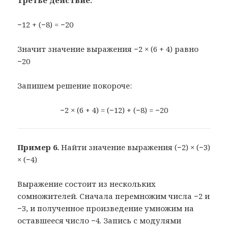
−12 + (−8) = −20
Значит значение выражения −2 × (6 + 4) равно
−20
Запишем решение покороче:
−2 × (6 + 4) = (−12) + (−8) = −20
Пример 6.
Найти значение выражения (−2) × (−3)
× (−4)
Выражение состоит из нескольких
сомножителей. Сначала перемножим числа −2 и
−3, и полученное произведение умножим на
оставшееся число −4. Запись с модулями