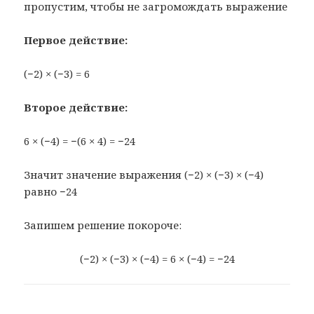
пропустим, чтобы не загромождать выражение
Первое действие:
(−2) × (−3) = 6
Второе действие:
6 × (−4) = −(6 × 4) = −24
Значит значение выражения (−2) × (−3) × (−4)
равно −24
Запишем решение покороче:
(−2) × (−3) × (−4) = 6 × (−4) = −24