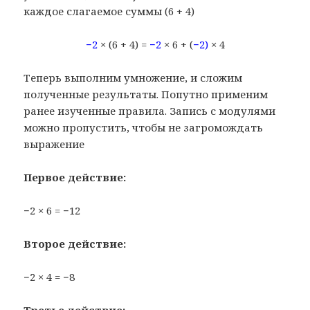
каждое слагаемое суммы (6 + 4)
−2
× (6 + 4) =
−2
× 6 + (
−2)
× 4
Теперь выполним умножение, и сложим
полученные результаты. Попутно применим
ранее изученные правила. Запись с модулями
можно пропустить, чтобы не загромождать
выражение
Первое действие:
−2 × 6 = −12
Второе действие:
−2 × 4 = −8
Третье действие: