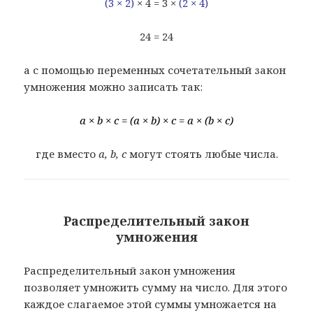
(3 × 2)
× 4 = 3 ×
(2 × 4)
24 = 24
а с помощью переменных сочетательный закон
умножения можно записать так:
a × b × c = (a × b) × c = a × (b × c)
где вместо
a, b,
c
могут стоять любые числа.
Распределительный закон
умножения
Распределительный закон умножения
позволяет умножить сумму на число. Для этого
каждое слагаемое этой суммы умножается на