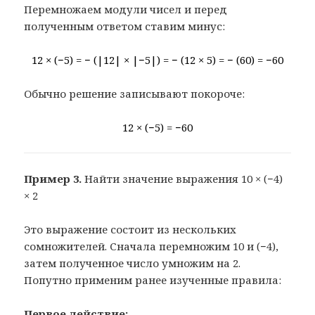
Перемножаем модули чисел и перед
полученным ответом ставим минус:
12 × (−5) = − (|12| × |−5|) = − (12 × 5) = − (60) = −60
Обычно решение записывают покороче:
12 × (−5) = −60
Пример 3.
Найти значение выражения 10 × (−4)
× 2
Это выражение состоит из нескольких
сомножителей. Сначала перемножим 10 и (−4),
затем полученное число умножим на 2.
Попутно применим ранее изученные правила:
Первое действие: