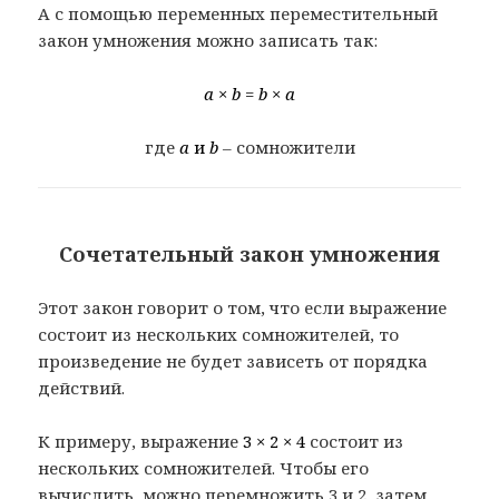
А с помощью переменных переместительный
закон умножения можно записать так:
a × b = b × a
где
a
и
b
– сомножители
Сочетательный закон умножения
Этот закон говорит о том, что если выражение
состоит из нескольких сомножителей, то
произведение не будет зависеть от порядка
действий.
К примеру, выражение
3 × 2 × 4
состоит из
нескольких сомножителей. Чтобы его
вычислить, можно перемножить 3 и 2, затем