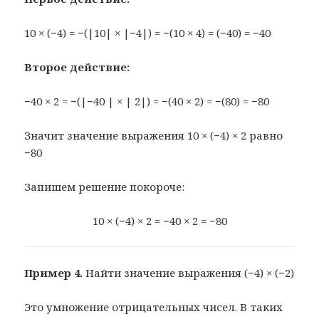
10 × (−4) = −(|10| × |−4|) = −(10 × 4) = (−40) = −40
Второе действие:
−40 × 2 = −(|−40 | × | 2|) = −(40 × 2) = −(80) = −80
Значит значение выражения 10 × (−4) × 2 равно
−80
Запишем решение покороче:
10 × (−4) × 2 = −40 × 2 = −80
Пример 4.
Найти значение выражения (−4) × (−2)
Это умножение отрицательных чисел. В таких