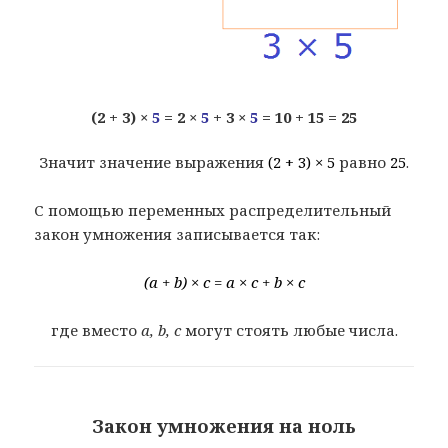
(2 + 3) ×
5
= 2 ×
5
+ 3 ×
5
= 10 + 15 = 25
Значит значение выражения
(2 + 3) × 5
равно
25
.
С помощью переменных распределительный
закон умножения записывается так:
(a + b) × c = a × c + b × c
где вместо
a, b, c
могут стоять любые числа.
Закон умножения на ноль