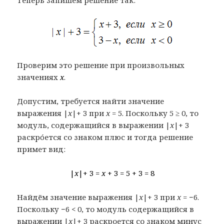
Теперь запишем решение так:
Проверим это решение при произвольных
значениях
x
.
Допустим, требуется найти значение
выражения |
x
|+ 3 при
x
= 5. Поскольку 5 ≥ 0, то
модуль, содержащийся в выражении |
x
|+ 3
раскрóется со знаком плюс и тогда решение
примет вид:
|
x
|+ 3 =
x
+ 3 = 5 + 3 = 8
Найдём значение выражения |
x
|+ 3 при
x
= −6.
Поскольку −6 < 0, то модуль содержащийся в
выражении |
x
|+ 3 раскроется со знаком минус