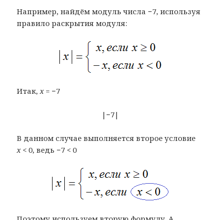
Например, найдём модуль числа −7, используя
правило раскрытия модуля:
Итак,
x
= −7
|−7|
В данном случае выполняется второе условие
x
< 0, ведь −7 < 0
Поэтому используем вторую формулу. А