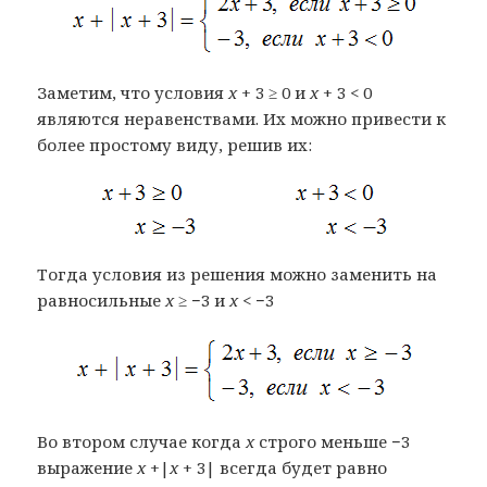
Заметим, что условия
x
+ 3 ≥ 0 и
x
+ 3 < 0
являются неравенствами. Их можно привести к
более простому виду, решив их:
Тогда условия из решения можно заменить на
равносильные
x
≥ −3 и
x
< −3
Во втором случае когда
x
строго меньше −3
выражение
x
+|
x
+ 3| всегда будет равно