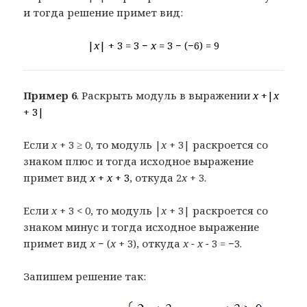
и тогда решение примет вид:
|
x
| + 3 = 3 −
x
= 3 − (−6) = 9
Пример 6
. Раскрыть модуль в выражении
x
+|
x
+ 3|
Если
x
+ 3 ≥ 0, то модуль |
x
+ 3| раскроется со
знаком плюс и тогда исходное выражение
примет вид
x
+
x
+ 3
, откуда 2
x
+ 3.
Если
x
+ 3 < 0, то модуль |
x
+ 3| раскроется со
знаком минус и тогда исходное выражение
примет вид
x
− (
x
+ 3), откуда
x − x −
3 = −3.
Запишем решение так: