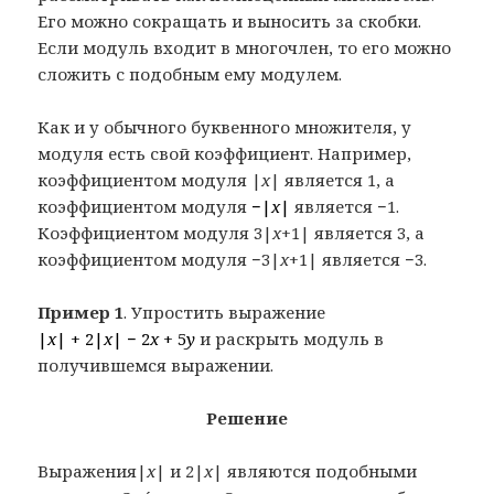
Его можно сокращать и выносить за скобки.
Если модуль входит в многочлен, то его можно
сложить с подобным ему модулем.
Как и у обычного буквенного множителя, у
модуля есть свой коэффициент. Например,
коэффициентом модуля |
x
| является 1, а
коэффициентом модуля
−|
x
|
является −1.
Коэффициентом модуля 3|
x
+1| является 3, а
коэффициентом модуля −3|
x
+1| является −3.
Пример 1
. Упростить выражение
|
x
| + 2|
x
| − 2
x
+ 5
y
и раскрыть модуль в
получившемся выражении.
Решение
Выражения|
x
| и 2|
x
| являются подобными