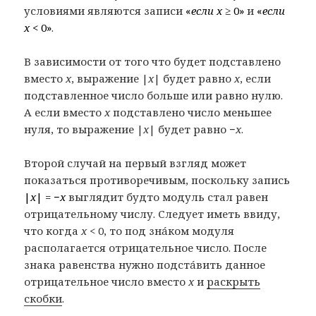
условиями являются записи
«
если x ≥
0»
и
«
если
x <
0»
.
В зависимости от того что будет подставлено
вместо
x
, выражение |
x
| будет равно
x
, если
подставленное число больше или равно нулю.
А если вместо
x
подставлено число меньшее
нуля, то выражение |
x
| будет равно −
x
.
Второй случай на первый взгляд может
показаться противоречивым, поскольку запись
|
x
| = −
x
выглядит будто модуль стал равен
отрицательному числу. Следует иметь ввиду,
что когда
x <
0, то под знáком модуля
располагается отрицательное число. После
знака равенства нужно подстáвить данное
отрицательное число вместо
x
и
раскрыть
скобки
.