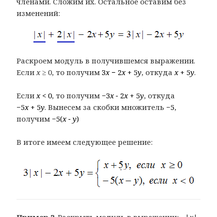
членами. Слóжим их. Остальное оставим без
изменений:
Раскроем модуль в получившемся выражении.
Если
x
≥ 0, то получим
3
x
− 2
x
+ 5
y
, откуда
x
+ 5
y
.
Если
x
< 0
, то получим −
3
x −
2
x
+ 5
y
, откуда
−
5
x
+ 5
y
. Вынесем за скобки множитель −
5
,
получим −
5(
x − y
)
В итоге имеем следующее решение:
Пример 2
. Раскрыть модуль в выражении: −|
x
|