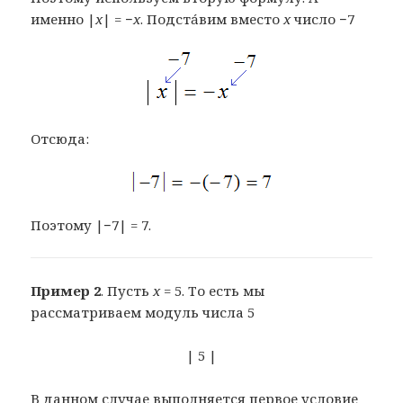
именно |
x
| = −
x
. Подстáвим вместо
x
число −7
Отсюда:
Поэтому |−7| = 7.
Пример 2
. Пусть
x
= 5. То есть мы
рассматриваем модуль числа 5
| 5 |
В данном случае выполняется первое условие