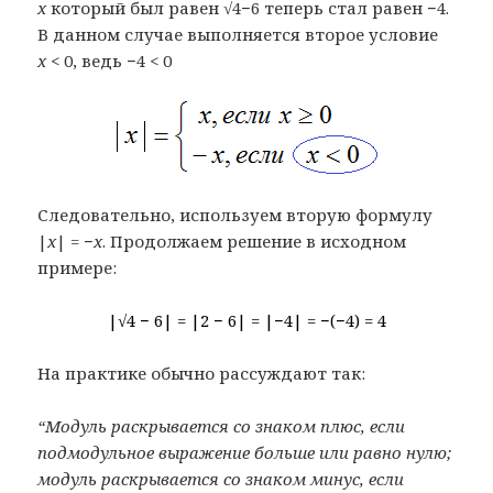
x
который был равен √4−6 теперь стал равен −4.
В данном случае выполняется второе условие
x
< 0, ведь −4 < 0
Следовательно, используем вторую формулу
|
x
| = −
x
. Продолжаем решение в исходном
примере:
|√4 − 6| = |2 − 6| = |−4| = −(−4) = 4
На практике обычно рассуждают так:
“Модуль раскрывается со знаком плюс, если
подмодульное выражение больше или равно нулю;
модуль раскрывается со знаком минус, если