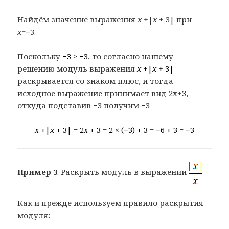
Найдём значение выражения
x
+|
x
+ 3| при
x
=−3.
Поскольку
−3 ≥ −3
, то согласно нашему
решению модуль выражения
x
+|
x
+ 3|
раскрывается со знаком плюс, и тогда
исходное выражение принимает вид 2x+3,
откуда подставив −3 получим −3
x
+|
x
+ 3| = 2
x
+ 3 = 2 × (−3) + 3 = −6 + 3 = −3
Пример 3
. Раскрыть модуль в выражении
Как и прежде используем правило раскрытия
модуля: