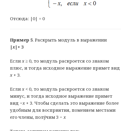
Отсюда: |0| = 0
Пример 5
. Раскрыть модуль в выражении
|
x
|+ 3
Если
x
≥ 0, то модуль раскроется со знаком
плюс, и тогда исходное выражение примет вид
x
+ 3.
Если
x
< 0, то модуль раскроется со знаком
минус, и тогда исходное выражение примет
вид −
x
+ 3. Чтобы сделать это выражение более
удобным для восприятия, поменяем местами
его члены, полýчим 3 −
x