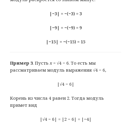
|−3| = −(−3) = 3
|−9| = −(−9) = 9
|−15| = −(−15) = 15
Пример 3
. Пусть
x
= √4 − 6. То есть мы
рассматриваем модуль выражения √4 − 6,
|√4 − 6|
Корень из числа 4 равен 2. Тогда модуль
примет вид
|√4 − 6| = |2 − 6| = |−4|