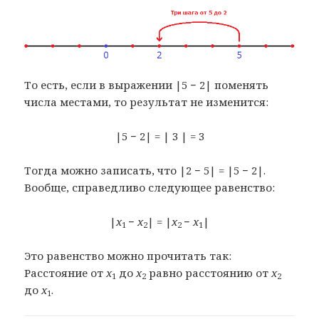
То есть, если в выражении |5 − 2| поменять
числа местами, то результат не изменится:
|5 − 2| = | 3 | = 3
Тогда можно записать, что |2 − 5| = |5 − 2|.
Вообще, справедливо следующее равенство:
|
x
−
x
| = |
x
−
x
|
1
2
2
1
Это равенство можно прочитать так:
Расстояние от
x
до
x
равно расстоянию от
x
1
2
2
до
x
.
1