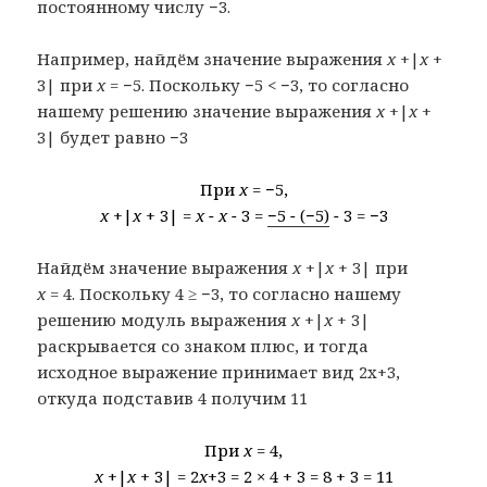
постоянному числу −3.
Например, найдём значение выражения
x
+|
x
+
3| при
x
= −5. Поскольку −5 < −3, то согласно
нашему решению значение выражения
x
+|
x
+
3| будет равно −3
При
x
= −5,
x
+|
x
+ 3| =
x − x −
3 =
−5
−
(−5)
−
3 = −3
Найдём значение выражения
x
+|
x
+ 3| при
x
= 4. Поскольку 4 ≥ −3, то согласно нашему
решению модуль выражения
x
+|
x
+ 3|
раскрывается со знаком плюс, и тогда
исходное выражение принимает вид 2x+3,
откуда подставив 4 получим 11
При
x
= 4,
x
+|
x
+ 3| = 2
x
+3 = 2 × 4 + 3 = 8 + 3 = 11