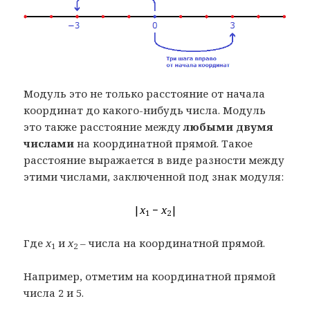
Модуль это не только расстояние от начала
координат до какого-нибудь числа. Модуль
это также расстояние между
любыми двумя
числами
на координатной прямой. Такое
расстояние выражается в виде разности между
этими числами, заключенной под знак модуля:
|
x
−
x
|
1
2
Где
x
и
x
– числа на координатной прямой.
1
2
Например, отметим на координатной прямой
числа 2 и 5.