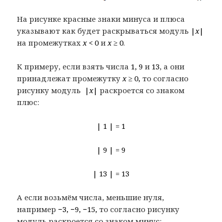
На рисунке красные знаки минуса и плюса
указывают как будет раскрываться модуль
|
x
|
на промежутках
x
< 0
и
x
≥ 0
.
К примеру, если взять числа
1, 9
и
13
, а они
принадлежат промежутку
x
≥ 0,
то согласно
рисунку модуль
|
x
|
раскроется со знаком
плюс:
| 1 | = 1
| 9 | = 9
| 13 | = 13
А если возьмём числа, меньшие нуля,
например
−3, −9, −15,
то согласно рисунку
модуль раскроется со знаком минус: